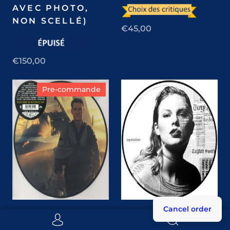
AVEC PHOTO,
NON SCELLÉ)
€45,00
€150,00
Pre-commande
Cancel order
TOP GUN:
TAYLOR SWIFT -
MAVERICK -
REPUTATION